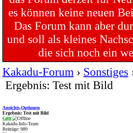
es können keine neuen Bei
Das Forum kann aber dur
und soll als kleines Nachs
die sich noch ein w
Kakadu-Forum
›
Sonstiges
Ergebnis: Test mit Bild
Ansichts-Optionen
Ergebnis: Test mit Bild
Gitti
Kakadu-Info-Team
Beiträge: 989