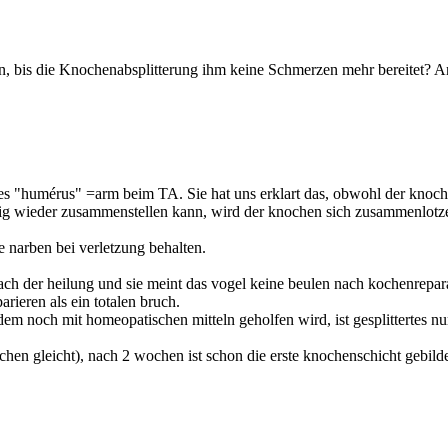
, bis die Knochenabsplitterung ihm keine Schmerzen mehr bereitet? Anw
es "humérus" =arm beim TA. Sie hat uns erklart das, obwohl der knochen
linig wieder zusammenstellen kann, wird der knochen sich zusammenlotzen
ne narben bei verletzung behalten.
ach der heilung und sie meint das vogel keine beulen nach kochenrepara
arieren als ein totalen bruch.
m noch mit homeopatischen mitteln geholfen wird, ist gesplittertes nu
en gleicht), nach 2 wochen ist schon die erste knochenschicht gebilde