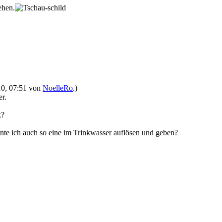
ehen.
010, 07:51 von
NoelleRo
.)
r.
k?
nte ich auch so eine im Trinkwasser auflösen und geben?