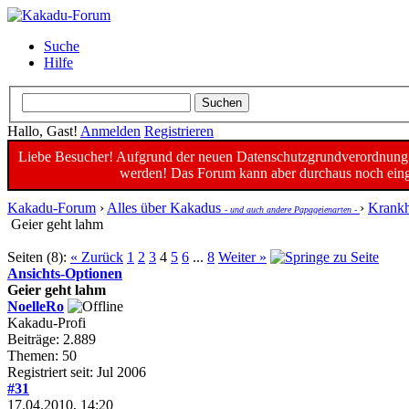
Suche
Hilfe
Hallo, Gast!
Anmelden
Registrieren
Liebe Besucher! Aufgrund der neuen Datenschutzgrundverordnung un
werden! Das Forum kann aber durchaus noch einge
Kakadu-Forum
›
Alles über Kakadus
›
Krankh
- und auch andere Papageienarten -
Geier geht lahm
Seiten (8):
« Zurück
1
2
3
4
5
6
...
8
Weiter »
Ansichts-Optionen
Geier geht lahm
NoelleRo
Kakadu-Profi
Beiträge: 2.889
Themen: 50
Registriert seit: Jul 2006
#31
17.04.2010, 14:20