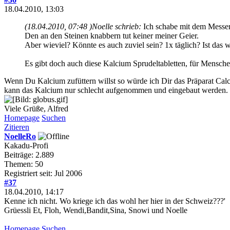
18.04.2010, 13:03
(18.04.2010, 07:48 )
Noelle schrieb:
Ich schabe mit dem Messer
Den an den Steinen knabbern tut keiner meiner Geier.
Aber wieviel? Könnte es auch zuviel sein? 1x täglich? Ist das 
Es gibt doch auch diese Kalcium Sprudeltabletten, für Mensche
Wenn Du Kalcium zufüttern willst so würde ich Dir das Präparat Ca
kann das Kalcium nur schlecht aufgenommen und eingebaut werden. Cal
Viele Grüße, Alfred
Homepage
Suchen
Zitieren
NoelleRo
Kakadu-Profi
Beiträge: 2.889
Themen: 50
Registriert seit: Jul 2006
#37
18.04.2010, 14:17
Kenne ich nicht. Wo kriege ich das wohl her hier in der Schweiz???'
Grüessli Et, Floh, Wendi,Bandit,Sina, Snowi und Noelle
Homepage
Suchen