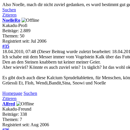
Also Noelle, mach dir nicht zuviel gedanken, es wurd bestimmt gut g
Suchen
Zitieren
NoelleRo
Kakadu-Profi
Beiträge: 2.889
Themen: 50
Registriert seit: Jul 2006
#35
18.04.2010, 07:48
(Dieser Beitrag wurde zuletzt bearbeitet: 18.04.2
Ich schabe mit dem Messer immer vom Vogelstein Kalk über das Futte
Den an den Steinen knabbern tut keiner meiner Geier.
Aber wieviel? Könnte es auch zuviel sein? 1x täglich? Ist das wohl o
Es gibt doch auch diese Kalcium Sprudeltabletten, für Menschen, kön
Grüessli Et, Floh, Wendi,Bandit,Sina, Snowi und Noelle
Homepage
Suchen
Zitieren
Alfred
Kakadu-Freund
Beiträge: 338
Themen: 7
Registriert seit: Aug 2006
#36