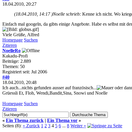
18.04.2010, 20:27
(18.04.2010, 14:17 )
Noelle schrieb:
Kenne ich nicht. Wo kriege
Einfach mal googeln, da gibts einige Angebote. Habe es selbst mit d
Viele Grüße, Alfred
Homepage
Suchen
Zitieren
NoelleRo
Kakadu-Profi
Beiträge: 2.889
Themen: 50
Registriert seit: Jul 2006
#40
18.04.2010, 20:48
Ich auch...nichts gefunden ausser auf französisch...
oder dann
Grüessli Et, Floh, Wendi,Bandit,Sina, Snowi und Noelle
Homepage
Suchen
Zitieren
«
Ein Thema zurück
|
Ein Thema vor
»
Seiten (8):
« Zurück
1
2
3
4
5
6
...
8
Weiter »