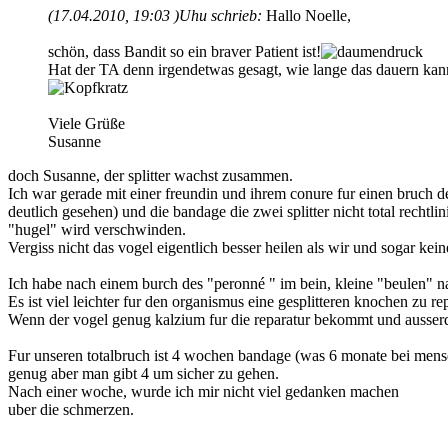
(17.04.2010, 19:03 )
Uhu schrieb:
Hallo Noelle,
schön, dass Bandit so ein braver Patient ist!
Hat der TA denn irgendetwas gesagt, wie lange das dauern kann
Viele Grüße
Susanne
doch Susanne, der splitter wachst zusammen.
Ich war gerade mit einer freundin und ihrem conure fur einen bruch d
deutlich gesehen) und die bandage die zwei splitter nicht total recht
"hugel" wird verschwinden.
Vergiss nicht das vogel eigentlich besser heilen als wir und sogar kei
Ich habe nach einem burch des "peronné " im bein, kleine "beulen" n
Es ist viel leichter fur den organismus eine gesplitteren knochen zu rep
Wenn der vogel genug kalzium fur die reparatur bekommt und ausserde
Fur unseren totalbruch ist 4 wochen bandage (was 6 monate bei mensch
genug aber man gibt 4 um sicher zu gehen.
Nach einer woche, wurde ich mir nicht viel gedanken machen
uber die schmerzen.