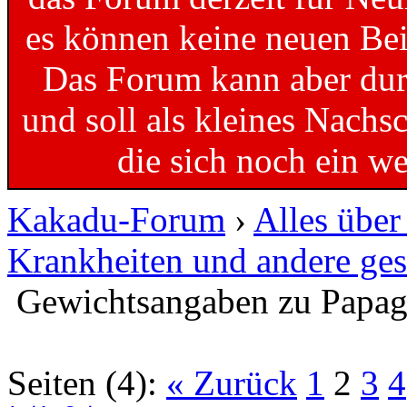
es können keine neuen Bei
Das Forum kann aber dur
und soll als kleines Nachs
die sich noch ein w
Kakadu-Forum
›
Alles übe
Krankheiten und andere ges
Gewichtsangaben zu Papag
Seiten (4):
« Zurück
1
2
3
4