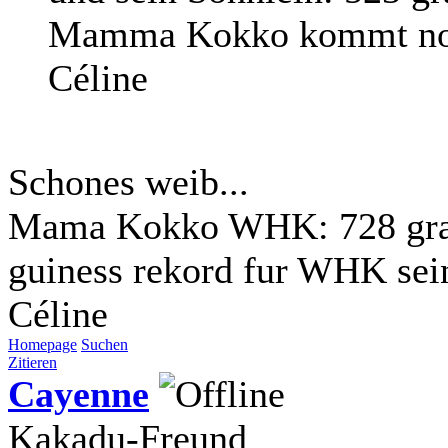
Mamma Kokko kommt n
Céline
Schones weib...
Mama Kokko WHK: 728 gram
guiness rekord fur WHK sei
Céline
Homepage
Suchen
Zitieren
Cayenne
Kakadu-Freund