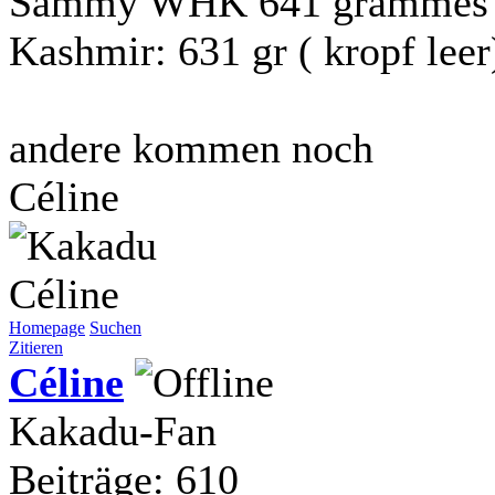
Sammy WHK 641 grammes (k
Kashmir: 631 gr ( kropf leer
andere kommen noch
Céline
Céline
Homepage
Suchen
Zitieren
Céline
Kakadu-Fan
Beiträge: 610