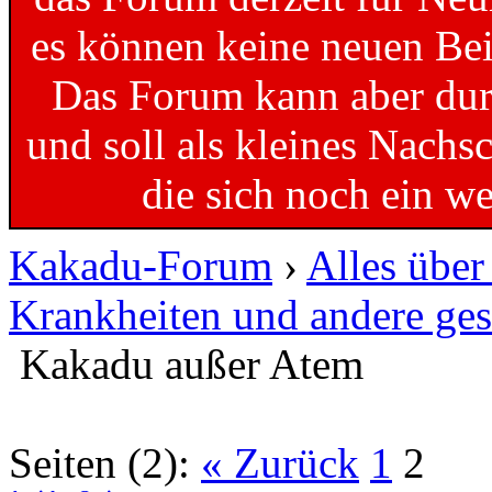
es können keine neuen Bei
Das Forum kann aber dur
und soll als kleines Nachs
die sich noch ein w
Kakadu-Forum
›
Alles übe
Krankheiten und andere ges
Kakadu außer Atem
Seiten (2):
« Zurück
1
2