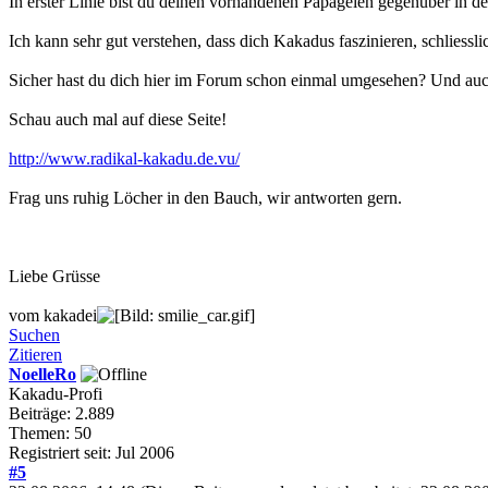
In erster Linie bist du deinen vorhandenen Papageien gegenüber in der P
Ich kann sehr gut verstehen, dass dich Kakadus faszinieren, schliesslic
Sicher hast du dich hier im Forum schon einmal umgesehen? Und a
Schau auch mal auf diese Seite!
http://www.radikal-kakadu.de.vu/
Frag uns ruhig Löcher in den Bauch, wir antworten gern.
Liebe Grüsse
vom kakadei
Suchen
Zitieren
NoelleRo
Kakadu-Profi
Beiträge: 2.889
Themen: 50
Registriert seit: Jul 2006
#5