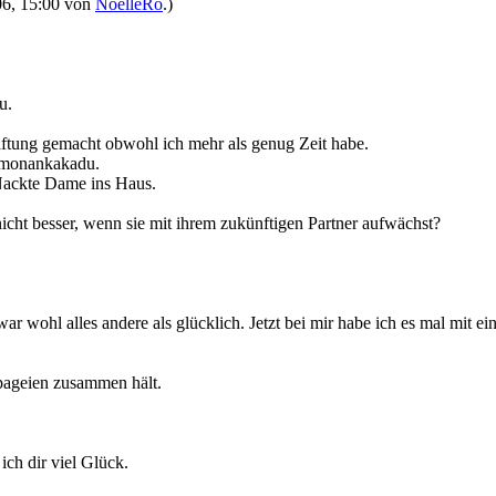
006, 15:00 von
NoelleRo
.)
u.
ftung gemacht obwohl ich mehr als genug Zeit habe.
lomonankakadu.
Nackte Dame ins Haus.
icht besser, wenn sie mit ihrem zukünftigen Partner aufwächst?
 wohl alles andere als glücklich. Jetzt bei mir habe ich es mal mit 
apageien zusammen hält.
ich dir viel Glück.