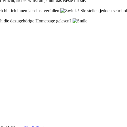
flicht, sicher willst du ja nur das Beste für sie.
h bin ich ihnen ja selbst verfallen
! Sie stellen jedoch sehr 
uch die dazugehörige Homepage gelesen?