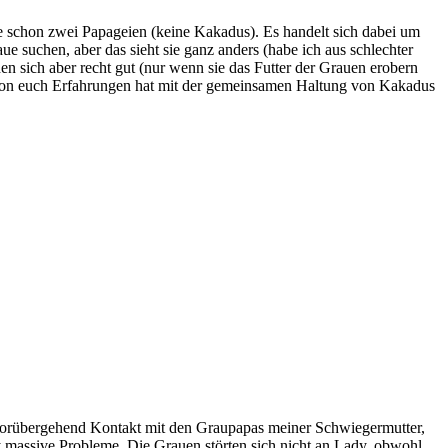
ze schon zwei Papageien (keine Kakadus). Es handelt sich dabei um
ue suchen, aber das sieht sie ganz anders (habe ich aus schlechter
 sich aber recht gut (nur wenn sie das Futter der Grauen erobern
emand von euch Erfahrungen hat mit der gemeinsamen Haltung von Kakadus
r vorübergehend Kontakt mit den Graupapas meiner Schwiegermutter,
dy massive Probleme. Die Grauen störten sich nicht an Lady, obwohl