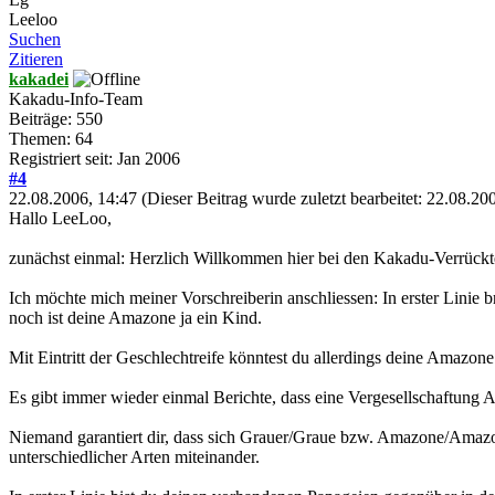
Leeloo
Suchen
Zitieren
kakadei
Kakadu-Info-Team
Beiträge: 550
Themen: 64
Registriert seit: Jan 2006
#4
22.08.2006, 14:47
(Dieser Beitrag wurde zuletzt bearbeitet: 22.08.2
Hallo LeeLoo,
zunächst einmal: Herzlich Willkommen hier bei den Kakadu-Verrück
Ich möchte mich meiner Vorschreiberin anschliessen: In erster Linie
noch ist deine Amazone ja ein Kind.
Mit Eintritt der Geschlechtreife könntest du allerdings deine Amaz
Es gibt immer wieder einmal Berichte, dass eine Vergesellschaftung A
Niemand garantiert dir, dass sich Grauer/Graue bzw. Amazone/Amazone
unterschiedlicher Arten miteinander.