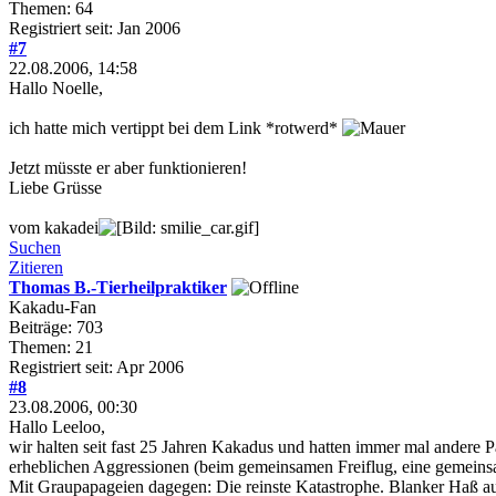
Themen: 64
Registriert seit: Jan 2006
#7
22.08.2006, 14:58
Hallo Noelle,
ich hatte mich vertippt bei dem Link *rotwerd*
Jetzt müsste er aber funktionieren!
Liebe Grüsse
vom kakadei
Suchen
Zitieren
Thomas B.-Tierheilpraktiker
Kakadu-Fan
Beiträge: 703
Themen: 21
Registriert seit: Apr 2006
#8
23.08.2006, 00:30
Hallo Leeloo,
wir halten seit fast 25 Jahren Kakadus und hatten immer mal andere P
erheblichen Aggressionen (beim gemeinsamen Freiflug, eine gemeinsam
Mit Graupapageien dagegen: Die reinste Katastrophe. Blanker Haß auf 