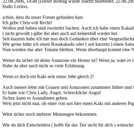
22.08.2006, 14:48
(Dieser Beitrag wurde zuletzt bearbeitet: 22.08.2
Hallo Leeloo,
schön, dass du unser Forum gefunden hast.
Ich gebe Chris voll Recht!
Wollen und haben sind zweierlei Sachen. Auch ich habe einen Kakad
( nicht gewollt ) gäbe ihn aber auch auf keinenfall wieder her.
Seit kurzem habe ich mir nun doch Gedanken über eine Vergesellscha
Wie gerne hätte ich einen Rosakakadu oder ( seit kurzem ) einen Sa
Nun werden das aber Träume bleiben. Wenn überhaupt kommt eine 
Weisst du sicher ob deine Amazone ein Henne ist? Wenn ja, wäre es n
Habe da aber auch nicht so viele Erfahrung.
Wenn es doch ein Kaki sein muss: bitte gleich 2!
Auch meiner lebte mit Grauen und Amazonen zusammen früher und war
Er hatte wie Chris Lady, Angst. Schreckliche Angst!
Sicher, kann es Ausnahmen geben.
Weis jetzt nicht mal, ob einer von uns hier einen Kaki mit anderen P
Wirst sicher noch mehrere Meinungen bekommen.
Wie du dich Entscheidest ( hoffe für das Tier nicht für dich ) wünsche 