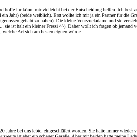
 hoffe ihr könnt mir vielleicht bei der Entscheidung helfen. Ich besit
 Jahr) (beide weiblich). Erst wollte ich mir ja ein Partner für die Gra
enossen gehabt zu haben). Die kleine Venezueladame und sie verstehen
ück... sie ist halt ein kleiner Fressi ^^). Daher wollt ich fragen ob j
a, welche Art sich am besten eignen würde.
20 Jahre bei uns lebte, eingeschläfert worden. Sie hatte immer wiede
er zweite ist eher ein scheuer Geselle. Aber mit beiden hatte meine La