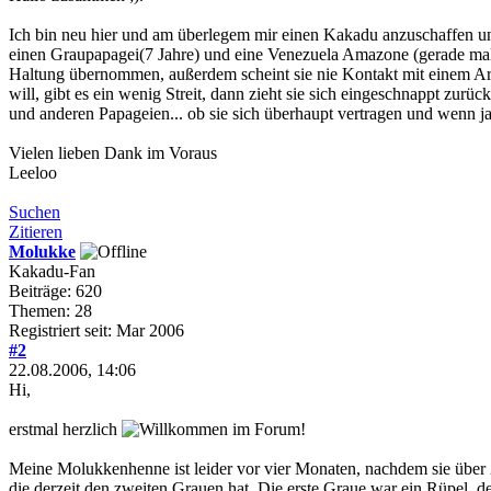
Ich bin neu hier und am überlegem mir einen Kakadu anzuschaffen und
einen Graupapagei(7 Jahre) und eine Venezuela Amazone (gerade mal ein
Haltung übernommen, außerdem scheint sie nie Kontakt mit einem Artg
will, gibt es ein wenig Streit, dann zieht sie sich eingeschnappt zur
und anderen Papageien... ob sie sich überhaupt vertragen und wenn j
Vielen lieben Dank im Voraus
Leeloo
Suchen
Zitieren
Molukke
Kakadu-Fan
Beiträge: 620
Themen: 28
Registriert seit: Mar 2006
#2
22.08.2006, 14:06
Hi,
erstmal herzlich
im Forum!
Meine Molukkenhenne ist leider vor vier Monaten, nachdem sie über 
die derzeit den zweiten Grauen hat. Die erste Graue war ein Rüpel, d