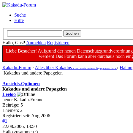
Suche
Hilfe
Hallo, Gast!
Anmelden
Registrieren
Liebe Besucher! Aufgrund der neuen Datenschutzgrundverordnung un
werden! Das Forum kann aber durchaus noch einge
Kakadu-Forum
›
Alles über Kakadus
›
Haltun
- und auch andere Papageienarten -
Kakadus und andere Papageien
Ansichts-Optionen
Kakadus und andere Papageien
Leeloo
neuer Kakadu-Freund
Beiträge: 5
Themen: 2
Registriert seit: Aug 2006
#1
22.08.2006, 13:50
Hallo zusammen ;).