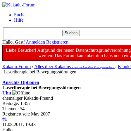
Suche
Hilfe
Hallo, Gast!
Anmelden
Registrieren
Liebe Besucher! Aufgrund der neuen Datenschutzgrundverordnung un
werden! Das Forum kann aber durchaus noch einge
Kakadu-Forum
›
Alles über Kakadus
›
Krankh
- und auch andere Papageienarten -
Lasertherapie bei Bewegungsstörungen
Ansichts-Optionen
Lasertherapie bei Bewegungsstörungen
Uhu
ehemaliger Kakadu-Freund
Beiträge: 1.357
Themen: 54
Registriert seit: May 2007
#1
11.08.2011, 19:48
Hallo,