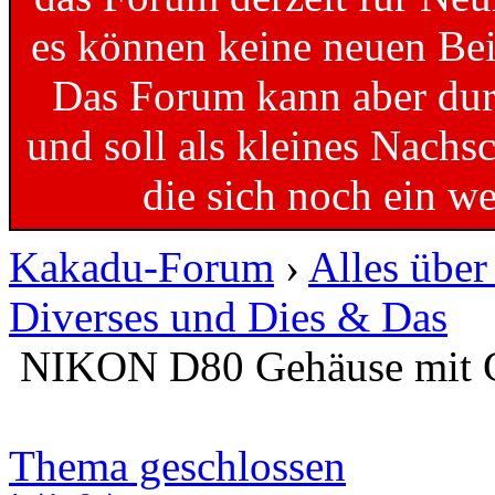
es können keine neuen Bei
Das Forum kann aber dur
und soll als kleines Nachs
die sich noch ein w
Kakadu-Forum
›
Alles übe
Diverses und Dies & Das
NIKON D80 Gehäuse mit Ga
Thema geschlossen