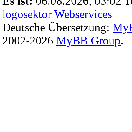
Es ist:
06.08.2026, 03:02
T
logosektor Webservices
Deutsche Übersetzung:
MyB
2002-2026
MyBB Group
.