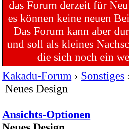
das Forum derzeit für Neu
es können keine neuen Bei
Das Forum kann aber dur
und soll als kleines Nachs
die sich noch ein w
Kakadu-Forum
›
Sonstiges
Neues Design
Ansichts-Optionen
Neues Design