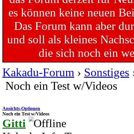
es können keine neuen Bei
Das Forum kann aber dur
und soll als kleines Nachs
die sich noch ein w
Kakadu-Forum
›
Sonstiges
Noch ein Test w/Videos
Ansichts-Optionen
Noch ein Test w/Videos
Gitti