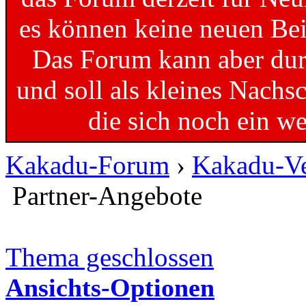
es können keine neuen Bei
Das Forum kann aber dur
und soll als kleines Nachs
die sich noch ein w
Kakadu-Forum
›
Kakadu-Ve
Partner-Angebote
Thema geschlossen
Ansichts-Optionen