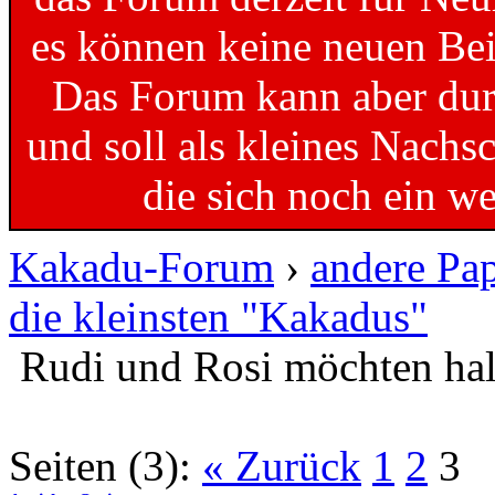
es können keine neuen Bei
Das Forum kann aber dur
und soll als kleines Nachs
die sich noch ein w
Kakadu-Forum
›
andere Pa
die kleinsten "Kakadus"
Rudi und Rosi möchten hal
Seiten (3):
« Zurück
1
2
3