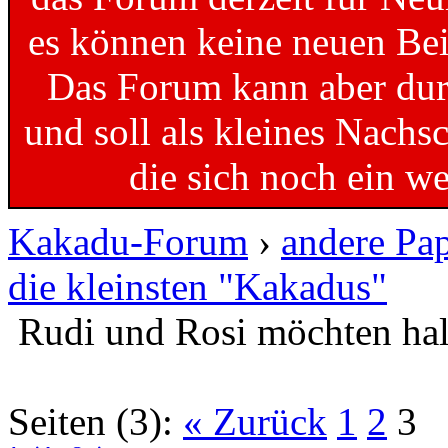
es können keine neuen Bei
Das Forum kann aber dur
und soll als kleines Nachs
die sich noch ein w
Kakadu-Forum
›
andere Pa
die kleinsten "Kakadus"
Rudi und Rosi möchten hal
Seiten (3):
« Zurück
1
2
3