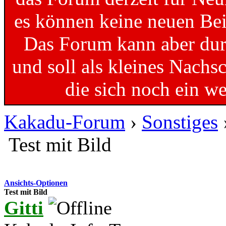
es können keine neuen Bei
Das Forum kann aber dur
und soll als kleines Nachs
die sich noch ein w
Kakadu-Forum
›
Sonstiges
Test mit Bild
Ansichts-Optionen
Test mit Bild
Gitti