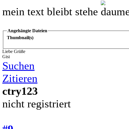
mein text bleibt stehe
Angehängte Dateien
Thumbnail(s)
Liebe Grüße
Gisi
Suchen
Zitieren
ctry123
nicht registriert
#9