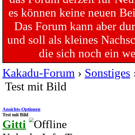
es können keine neuen Bei
Das Forum kann aber dur
und soll als kleines Nachs
die sich noch ein w
Kakadu-Forum
›
Sonstiges
Test mit Bild
Ansichts-Optionen
Test mit Bild
Gitti