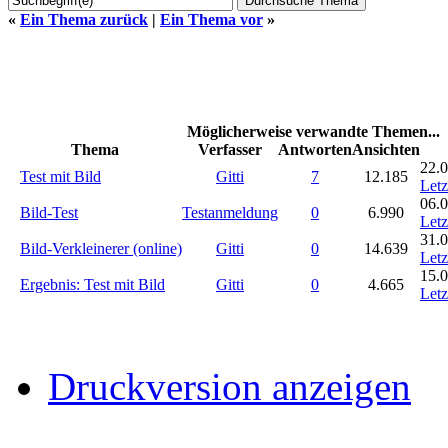
«
Ein Thema zurück
|
Ein Thema vor
»
Möglicherweise verwandte Themen...
Thema
Verfasser
Antworten
Ansichten
22.0
Test mit Bild
Gitti
7
12.185
Letz
06.0
Bild-Test
Testanmeldung
0
6.990
Letz
31.0
Bild-Verkleinerer (online)
Gitti
0
14.639
Letz
15.0
Ergebnis: Test mit Bild
Gitti
0
4.665
Letz
Druckversion anzeigen