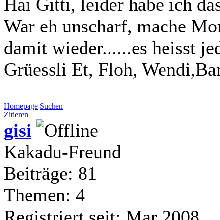
Hai Gitti, leider habe ich da
War eh unscharf, mache Mo
damit wieder......es heisst jed
Grüessli Et, Floh, Wendi,Ba
Homepage
Suchen
Zitieren
gisi
Kakadu-Freund
Beiträge: 81
Themen: 4
Registriert seit: Mar 2008