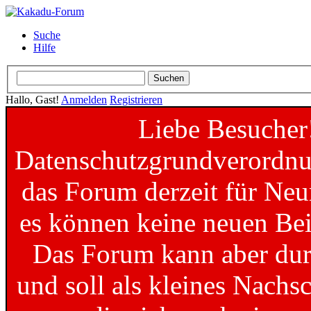
Suche
Hilfe
Hallo, Gast!
Anmelden
Registrieren
Liebe Besucher
Datenschutzgrundverordnun
das Forum derzeit für Neu
es können keine neuen Bei
Das Forum kann aber dur
und soll als kleines Nachs