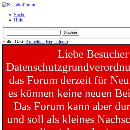
Suche
Hilfe
Hallo, Gast!
Anmelden
Registrieren
Liebe Besucher
Datenschutzgrundverordnun
das Forum derzeit für Neu
es können keine neuen Bei
Das Forum kann aber dur
und soll als kleines Nachs