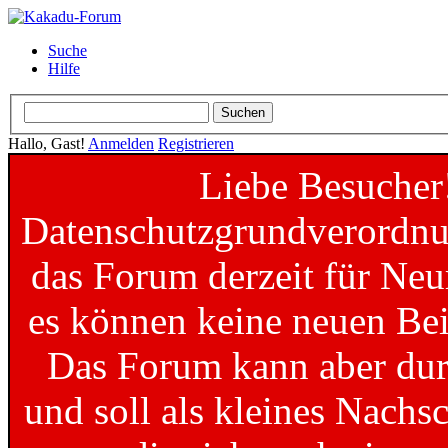
Suche
Hilfe
Hallo, Gast!
Anmelden
Registrieren
Liebe Besucher
Datenschutzgrundverordnun
das Forum derzeit für Neu
es können keine neuen Bei
Das Forum kann aber dur
und soll als kleines Nachs