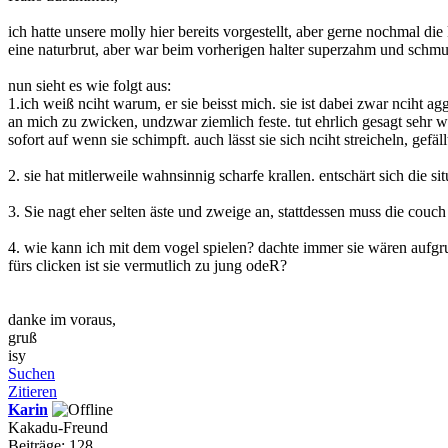
ich hatte unsere molly hier bereits vorgestellt, aber gerne nochmal die
eine naturbrut, aber war beim vorherigen halter superzahm und schmu
nun sieht es wie folgt aus:
1.ich weiß nciht warum, er sie beisst mich. sie ist dabei zwar nciht 
an mich zu zwicken, undzwar ziemlich feste. tut ehrlich gesagt sehr w
sofort auf wenn sie schimpft. auch lässt sie sich nciht streicheln, gefäll
2. sie hat mitlerweile wahnsinnig scharfe krallen. entschärt sich die si
3. Sie nagt eher selten äste und zweige an, stattdessen muss die couch
4. wie kann ich mit dem vogel spielen? dachte immer sie wären aufgru
fürs clicken ist sie vermutlich zu jung odeR?
danke im voraus,
gruß
isy
Suchen
Zitieren
Karin
Kakadu-Freund
Beiträge: 128