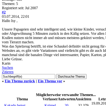
Themen: 5
Registriert seit: Jul 2007
#2
03.07.2014, 22:01
Hallo Isy ,
Unsere Papageien sind sehr intelligent und, wie kleine Kinder, versuc
oder Abgewöhnung 5 Minuten zurück in den Käfig setzen. Vor allen D
Krallen nutzen nicht immer ab und müssen meistens gekürzt werden, be
vom Tierarzt machen.
Was das Spielzeug betrifft, ist eine Schaukel definitiv nicht genug
Websites an, es gibt viele Variationen und vielleicht gibt es dir auch 
manchmal sind die banalen Dinge viel interessanter, Papier, Karton, p
Liebe Grüsse.
Karin
Suchen
Zitieren
«
Ein Thema zurück
|
Ein Thema vor
»
Möglicherweise verwandte Themen...
Thema
Verfasser
Antworten
Ansichten
Letz
19.09.201
Kakadu beisst
Krümel
20
32.379