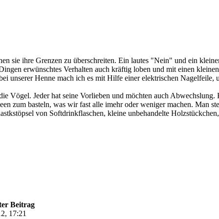
hen sie ihre Grenzen zu überschreiten. Ein lautes "Nein" und ein klein
ingen erwünschtes Verhalten auch kräftig loben und mit einen kleinen
i unserer Henne mach ich es mit Hilfe einer elektrischen Nagelfeile, u
 für die Vögel. Jeder hat seine Vorlieben und möchten auch Abwechslung
Ideen zum basteln, was wir fast alle imehr oder weniger machen. Man stell
lastkstöpsel von Softdrinkflaschen, kleine unbehandelte Holzstückchen, 
ter Beitrag
2, 17:21