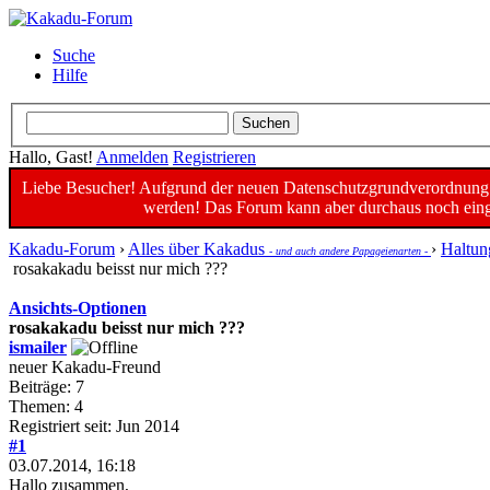
Suche
Hilfe
Hallo, Gast!
Anmelden
Registrieren
Liebe Besucher! Aufgrund der neuen Datenschutzgrundverordnung un
werden! Das Forum kann aber durchaus noch einge
Kakadu-Forum
›
Alles über Kakadus
›
Haltun
- und auch andere Papageienarten -
rosakakadu beisst nur mich ???
Ansichts-Optionen
rosakakadu beisst nur mich ???
ismailer
neuer Kakadu-Freund
Beiträge: 7
Themen: 4
Registriert seit: Jun 2014
#1
03.07.2014, 16:18
Hallo zusammen,