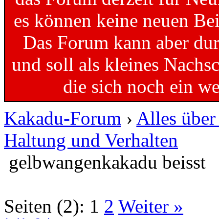
es können keine neuen Bei
Das Forum kann aber dur
und soll als kleines Nachs
die sich noch ein w
Kakadu-Forum
›
Alles übe
Haltung und Verhalten
gelbwangenkakadu beisst
Seiten (2):
1
2
Weiter »