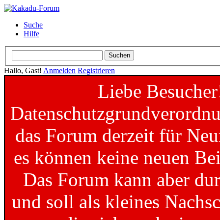
Suche
Hilfe
Hallo, Gast!
Anmelden
Registrieren
Liebe Besucher
Datenschutzgrundverordnun
das Forum derzeit für Neu
es können keine neuen Bei
Das Forum kann aber dur
und soll als kleines Nachs