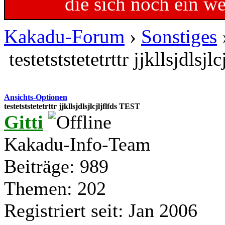
die sich noch ein w
Kakadu-Forum
›
Sonstiges
testetststetetrttr jjkllsjdlsj
Ansichts-Optionen
testetststetetrttr jjkllsjdlsjlcjljflfds TEST
Gitti
Kakadu-Info-Team
Beiträge: 989
Themen: 202
Registriert seit: Jan 2006