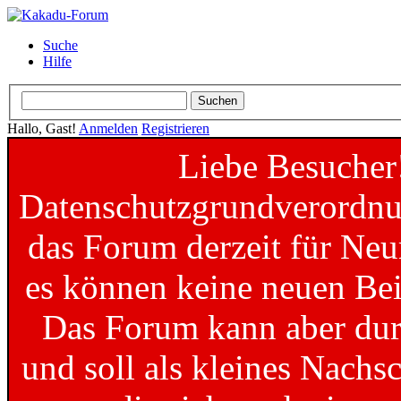
Suche
Hilfe
Hallo, Gast!
Anmelden
Registrieren
Liebe Besucher
Datenschutzgrundverordnun
das Forum derzeit für Neu
es können keine neuen Bei
Das Forum kann aber dur
und soll als kleines Nachs