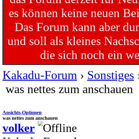
es können keine neuen Bei
Das Forum kann aber dur
und soll als kleines Nachs
die sich noch ein w
Kakadu-Forum
›
Sonstiges
was nettes zum anschauen
Ansichts-Optionen
was nettes zum anschauen
volker