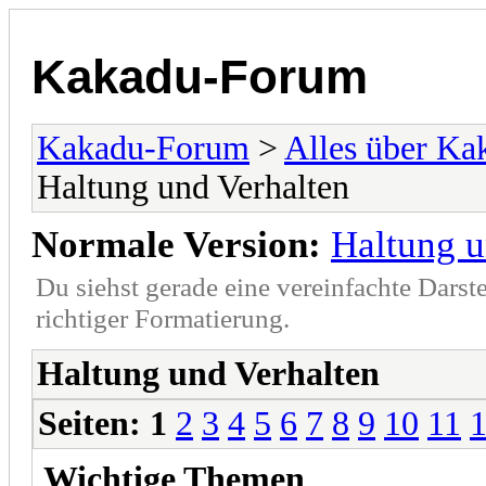
Kakadu-Forum
Kakadu-Forum
>
Alles über K
Haltung und Verhalten
Normale Version:
Haltung u
Du siehst gerade eine vereinfachte Darst
richtiger Formatierung.
Haltung und Verhalten
Seiten:
1
2
3
4
5
6
7
8
9
10
11
Wichtige Themen