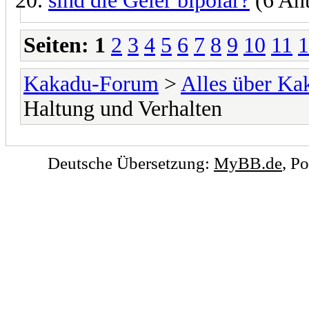
sind die Geier bipolar?
(6 An
Seiten:
1
2
3
4
5
6
7
8
9
10
11
1
Kakadu-Forum
>
Alles über K
Haltung und Verhalten
Deutsche Übersetzung:
MyBB.de
, P