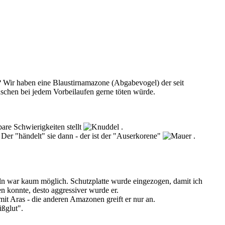
t? Wir haben eine Blaustirnamazone (Abgabevogel) der seit
Menschen bei jedem Vorbeilaufen gerne töten würde.
are Schwierigkeiten stellt
.
Der "händelt" sie dann - der ist der "Auserkorene"
.
seln war kaum möglich. Schutzplatte wurde eingezogen, damit ich
n konnte, desto aggressiver wurde er.
 mit Aras - die anderen Amazonen greift er nur an.
ißglut".