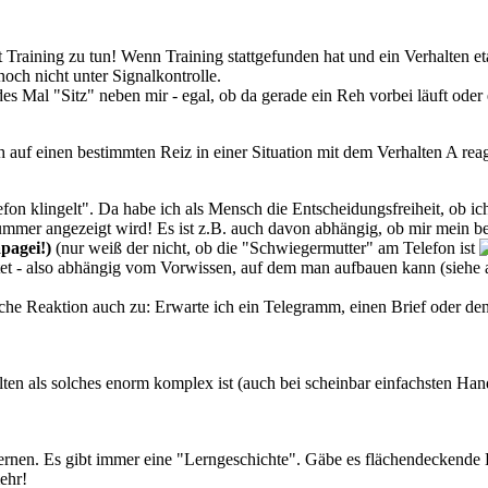
Training zu tun! Wenn Training stattgefunden hat und ein Verhalten etab
noch nicht unter Signalkontrolle.
es Mal "Sitz" neben mir - egal, ob da gerade ein Reh vorbei läuft oder 
 auf einen bestimmten Reiz in einer Situation mit dem Verhalten A reag
lefon klingelt". Da habe ich als Mensch die Entscheidungsfreiheit, ob ic
ummer angezeigt wird! Es ist z.B. auch davon abhängig, ob mir mein b
pagei!)
(nur weiß der nicht, ob die "Schwiegermutter" am Telefon ist
tet - also abhängig vom Vorwissen, auf dem man aufbauen kann (siehe
edliche Reaktion auch zu: Erwarte ich ein Telegramm, einen Brief oder 
lten als solches enorm komplex ist (auch bei scheinbar einfachsten Ha
ernen. Es gibt immer eine "Lerngeschichte". Gäbe es flächendeckende
mehr!