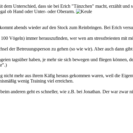
 mit dem Unterschied, dass sie bei Erich "Tänzchen" macht, erzählt und s
 egal ob Hand oder Unter- oder Oberarm.
d kommt abends wieder auf den Stock zum Reinbringen. Bei Erich versuc
i 100 Vögeln) immer herauszufinden, wer wen am stressfreiesten mit m
sel der Betreuungsperson zu gehen (so wie wir). Aber auch dann gibt 
geien tagsüber haben, je mehr sie sich bewegen und fliegen können, de
r".)
lang nicht mehr aus ihrem Käfig heraus gekommen waren, weil die Eigen
nismäßig wenig Training viel erreichen.
r, beim anderen geht es schneller, wie z.B. bei Jonathan. Der war zwar