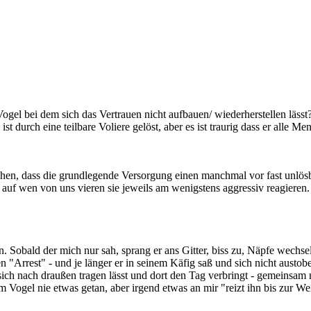
ogel bei dem sich das Vertrauen nicht aufbauen/ wiederherstellen läss
st durch eine teilbare Voliere gelöst, aber es ist traurig dass er alle 
hen, dass die grundlegende Versorgung einen manchmal vor fast unlösb
f wen von uns vieren sie jeweils am wenigstens aggressiv reagieren. 
n. Sobald der mich nur sah, sprang er ans Gitter, biss zu, Näpfe wech
 "Arrest" - und je länger er in seinem Käfig saß und sich nicht austobe
, sich nach draußen tragen lässt und dort den Tag verbringt - gemeinsam
 Vogel nie etwas getan, aber irgend etwas an mir "reizt ihn bis zur We