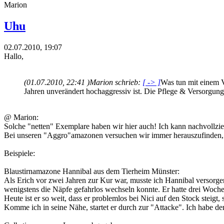
Marion
Uhu
02.07.2010, 19:07
Hallo,
(01.07.2010, 22:41 )
Marion schrieb:
[ -> ]
Was tun mit einem V
Jahren unverändert hochaggressiv ist. Die Pflege & Versorgung i
@ Marion:
Solche "netten" Exemplare haben wir hier auch! Ich kann nachvollzie
Bei unseren "Aggro"amazonen versuchen wir immer herauszufinden, au
Beispiele:
Blaustirnamazone Hannibal aus dem Tierheim Münster:
Als Erich vor zwei Jahren zur Kur war, musste ich Hannibal versorge
wenigstens die Näpfe gefahrlos wechseln konnte. Er hatte drei Wochen
Heute ist er so weit, dass er problemlos bei Nici auf den Stock steigt
Komme ich in seine Nähe, startet er durch zur "Attacke". Ich habe dem