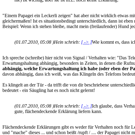
"Einem Papagei ein Leckerli zeigen" hat aber nicht wirklich etwas mit 
gleichermaßen! Ist es situationsbedingt unterschiedlich, dann ist eben 
Beispiel: Wenn ich stehen bleibe, macht mein (freilaufender) Hund jed
(01.07.2010, 05:08 )
Hein schrieb:
[ -> ]
Wie kommt es, dass ich
Ich spreche (schreibe) hier nicht von Signal / Verhalten wie: "Das Te
Erwartungshaltung abhängig, besonders in Zeiten, in denen die Rufn
abhängig, welche Erwartungshaltung ich habe (oder eben der Pa
davon abhängig, dass ich weiß, was das Klingeln des Telefons bedeu
Es klingelt an der Tür - da trifft die von dir beschriebene unterschi
bedeutet - ein Säugling hat es noch nicht gelernt!
(01.07.2010, 05:08 )
Hein schrieb:
[ -> ]
Ich glaube, dass Verha
gute, flächendeckende Erklärung liefern kann.
Flächendeckende Erklärungen gibt es weder für Verhalten noch für L
und "mache" dieses ... und schon beißt /rupft / .... der Papagei nicht 