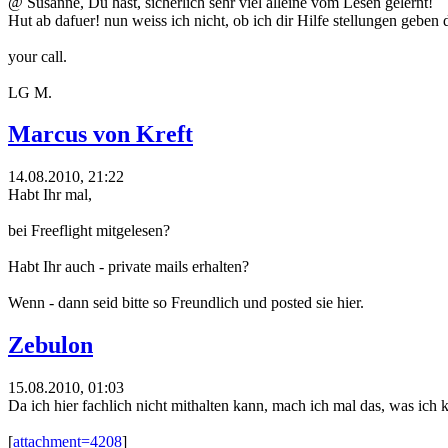
@ Susanne, Du hast, sicherlich sehr viel alleine vom Lesen gelernt!
Hut ab dafuer! nun weiss ich nicht, ob ich dir Hilfe stellungen geben da
your call.
LG M.
Marcus von Kreft
14.08.2010, 21:22
Habt Ihr mal,
bei Freeflight mitgelesen?
Habt Ihr auch - private mails erhalten?
Wenn - dann seid bitte so Freundlich und posted sie hier.
Zebulon
15.08.2010, 01:03
Da ich hier fachlich nicht mithalten kann, mach ich mal das, was ich 
[
attachment=4208
]