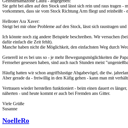
Gelbstirnamazone Laura - abgegeben:
Sie geht bei allen auf den Stock und lässt sich rein und raus tragen -
vorkommen, dass sie vom Stock Richtung Arm fliegt und reinbeißt -
Hellroter Ara Xaver:
Steigt bei mir ohne Probleme auf den Stock, lässt sich raustragen un
Ich könnte noch zig andere Beispiele beschreiben. Wir versuchen (be
dafür einfach die Zeit fehlt).
Manche haben nicht die Möglichkeit, den einfachsten Weg durch Wech
Generell ist es bei uns so - je mehr Bewegungsmöglichkeiten die Papa
Fernseher gesessen haben, sind auch nach Stunden meist "ungenießba
Häufig hatten wir schon angriffslustige Abgabevögel, die tlw. jahre
Aber gerade da - freiwillig in den Käfig gehen - kann man mit verhält
Vertrauen wieder herstellen funktioniert - beim einen dauert es länge
näherten - und heute kommt er auch bei Fremden ans Gitter.
Viele Grüße
Susanne
NoelleRo