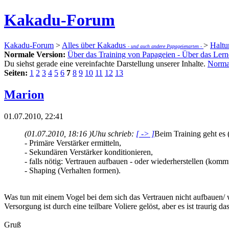
Kakadu-Forum
Kakadu-Forum
>
Alles über Kakadus
>
Haltu
- und auch andere Papageienarten -
Normale Version:
Über das Training von Papageien - Über das Lern
Du siehst gerade eine vereinfachte Darstellung unserer Inhalte.
Norma
Seiten:
1
2
3
4
5
6
7
8
9
10
11
12
13
Marion
01.07.2010, 22:41
(01.07.2010, 18:16 )
Uhu schrieb:
[ -> ]
Beim Training geht es 
- Primäre Verstärker ermitteln,
- Sekundären Verstärker konditionieren,
- falls nötig: Vertrauen aufbauen - oder wiederherstellen (kom
- Shaping (Verhalten formen).
Was tun mit einem Vogel bei dem sich das Vertrauen nicht aufbauen/ w
Versorgung ist durch eine teilbare Voliere gelöst, aber es ist traurig 
Gruß