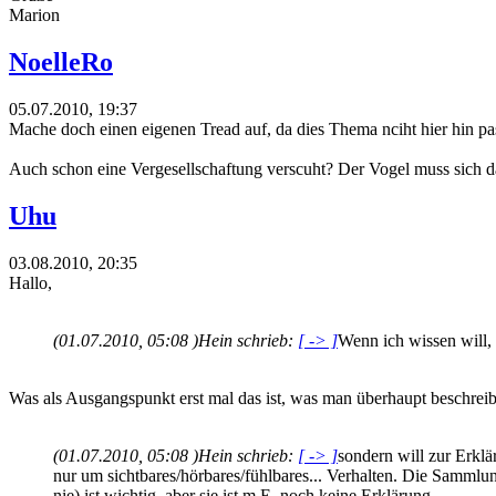
Marion
NoelleRo
05.07.2010, 19:37
Mache doch einen eigenen Tread auf, da dies Thema nciht hier hin pas
Auch schon eine Vergesellschaftung verscuht? Der Vogel muss sich da
Uhu
03.08.2010, 20:35
Hallo,
(01.07.2010, 05:08 )
Hein schrieb:
[ -> ]
Wenn ich wissen will, 
Was als Ausgangspunkt erst mal das ist, was man überhaupt beschreibe
(01.07.2010, 05:08 )
Hein schrieb:
[ -> ]
sondern will zur Erkl
nur um sichtbares/hörbares/fühlbares... Verhalten. Die Sammlu
nie) ist wichtig, aber sie ist m.E. noch keine Erklärung.