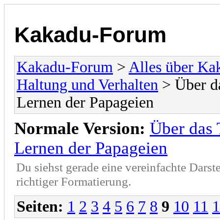
Kakadu-Forum
Kakadu-Forum
>
Alles über K
Haltung und Verhalten
> Über da
Lernen der Papageien
Normale Version:
Über das 
Lernen der Papageien
Du siehst gerade eine vereinfachte Darst
richtiger Formatierung.
Seiten:
1
2
3
4
5
6
7
8
9
10
11
1