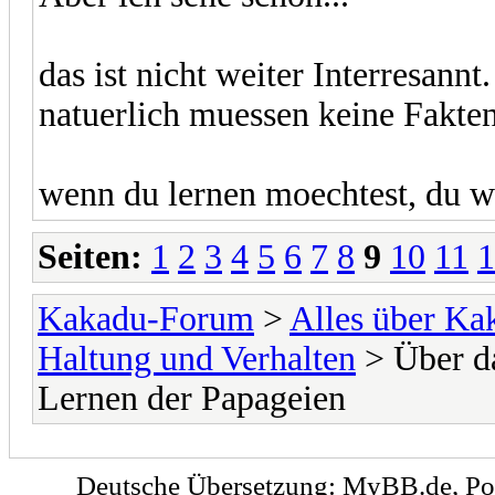
das ist nicht weiter Interresann
natuerlich muessen keine Fakten
wenn du lernen moechtest, du w
Seiten:
1
2
3
4
5
6
7
8
9
10
11
1
Kakadu-Forum
>
Alles über K
Haltung und Verhalten
> Über da
Lernen der Papageien
Deutsche Übersetzung:
MyBB.de
, P