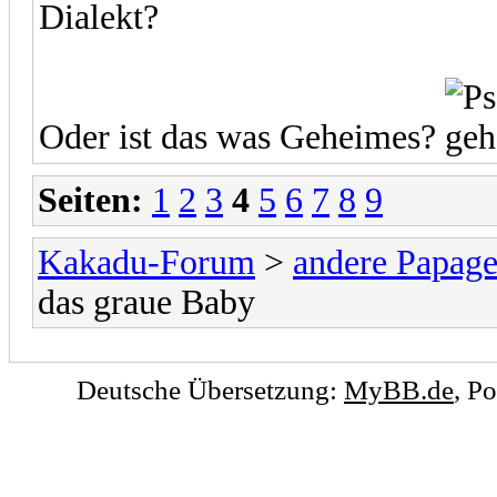
Dialekt?
Oder ist das was Geheimes?
Seiten:
1
2
3
4
5
6
7
8
9
Kakadu-Forum
>
andere Papage
das graue Baby
Deutsche Übersetzung:
MyBB.de
, P