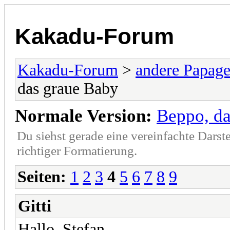
Kakadu-Forum
Kakadu-Forum
>
andere Papage
das graue Baby
Normale Version:
Beppo, da
Du siehst gerade eine vereinfachte Darst
richtiger Formatierung.
Seiten:
1
2
3
4
5
6
7
8
9
Gitti
Hallo, Stefan,