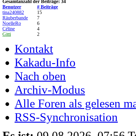
Gesamtanzahl der Beiträge: 34
Benutzer
# Beiträge
tina240882
15
Räuberbande
7
NoelleRo
6
Céline
4
Gitti
2
Kontakt
Kakadu-Info
Nach oben
Archiv-Modus
Alle Foren als gelesen m
RSS-Synchronisation
Es ist:
09.08.2026, 07:56
T