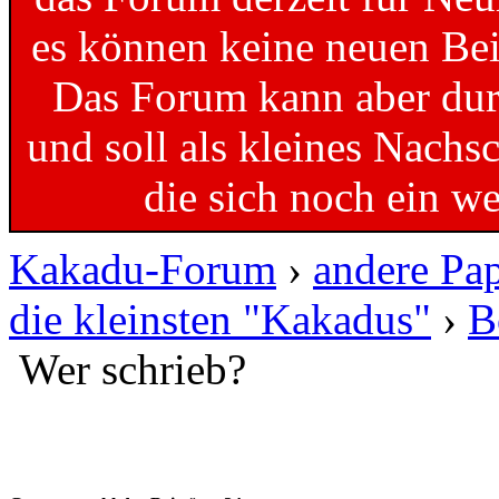
es können keine neuen Bei
Das Forum kann aber dur
und soll als kleines Nachs
die sich noch ein w
Kakadu-Forum
›
andere Pa
die kleinsten "Kakadus"
›
B
Wer schrieb?