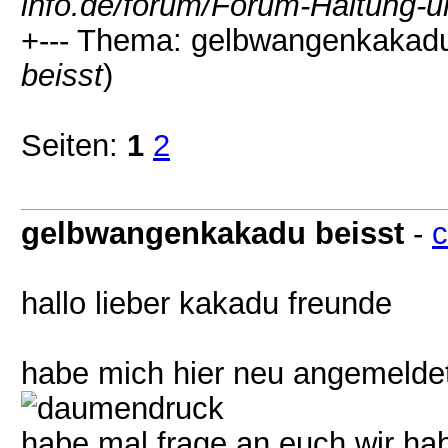
info.de/forum/Forum-Haltung-u
+--- Thema: gelbwangenkakadu
beisst
)
Seiten:
1
2
gelbwangenkakadu beisst
-
hallo lieber kakadu freunde
habe mich hier neu angemeldet
habe mal frage an euch,wir ha