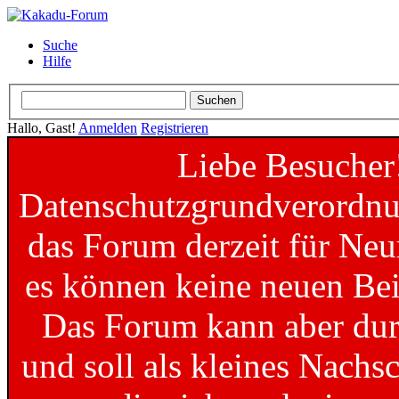
Suche
Hilfe
Hallo, Gast!
Anmelden
Registrieren
Liebe Besucher
Datenschutzgrundverordnun
das Forum derzeit für Neu
es können keine neuen Bei
Das Forum kann aber dur
und soll als kleines Nachs