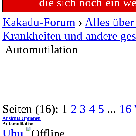
die sich noch ein w
Kakadu-Forum
›
Alles übe
Krankheiten und andere ges
Automutilation
Seiten (16):
1
2
3
4
5
...
16
Ansichts-Optionen
Automutilation
Uhu