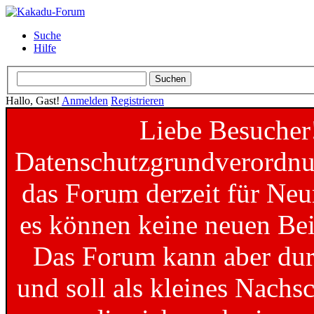
Suche
Hilfe
Hallo, Gast!
Anmelden
Registrieren
Liebe Besucher
Datenschutzgrundverordnun
das Forum derzeit für Neu
es können keine neuen Bei
Das Forum kann aber dur
und soll als kleines Nachs