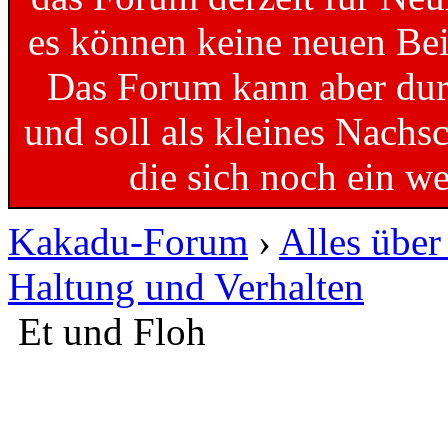
es können keine neuen Bei
Das Forum kann aber dur
und soll als kleines Nachs
die sich noch ein w
Kakadu-Forum
›
Alles übe
Haltung und Verhalten
Et und Floh