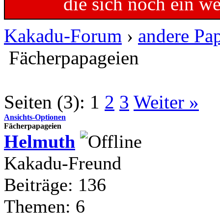
die sich noch ein w
Kakadu-Forum
›
andere Pa
Fächerpapageien
Seiten (3):
1
2
3
Weiter »
Ansichts-Optionen
Fächerpapageien
Helmuth
Kakadu-Freund
Beiträge: 136
Themen: 6