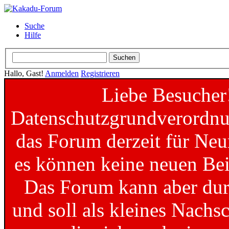
Suche
Hilfe
Hallo, Gast!
Anmelden
Registrieren
Liebe Besucher
Datenschutzgrundverordnun
das Forum derzeit für Neu
es können keine neuen Bei
Das Forum kann aber dur
und soll als kleines Nachs