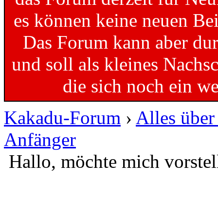
es können keine neuen Bei
Das Forum kann aber dur
und soll als kleines Nachs
die sich noch ein w
Kakadu-Forum
›
Alles übe
Anfänger
Hallo, möchte mich vorstel