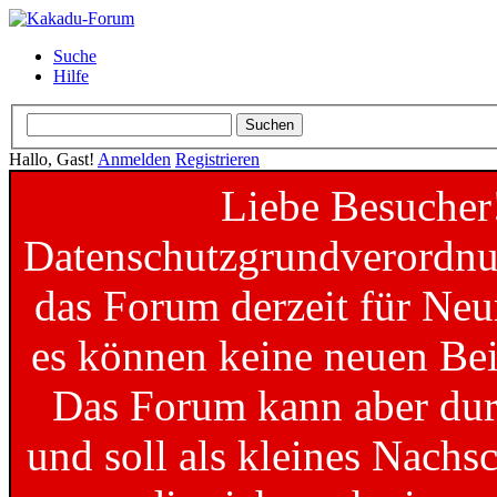
Suche
Hilfe
Hallo, Gast!
Anmelden
Registrieren
Liebe Besucher
Datenschutzgrundverordnun
das Forum derzeit für Neu
es können keine neuen Bei
Das Forum kann aber dur
und soll als kleines Nachs