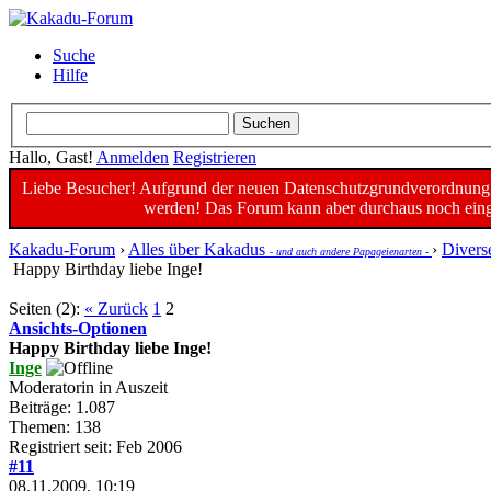
Suche
Hilfe
Hallo, Gast!
Anmelden
Registrieren
Liebe Besucher! Aufgrund der neuen Datenschutzgrundverordnung un
werden! Das Forum kann aber durchaus noch einge
Kakadu-Forum
›
Alles über Kakadus
›
Divers
- und auch andere Papageienarten -
Happy Birthday liebe Inge!
Seiten (2):
« Zurück
1
2
Ansichts-Optionen
Happy Birthday liebe Inge!
Inge
Moderatorin in Auszeit
Beiträge: 1.087
Themen: 138
Registriert seit: Feb 2006
#11
08.11.2009, 10:19