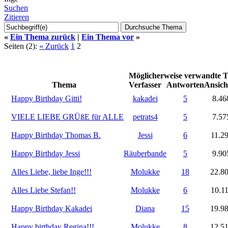
Suchen
Zitieren
«
Ein Thema zurück
|
Ein Thema vor
»
Seiten (2):
« Zurück
1
2
Möglicherweise verwandte T
Thema
Verfasser
Antworten
Ansich
Happy Birthday Gitti!
kakadei
5
8.46
VIELE LIEBE GRÜßE für ALLE
petrats4
5
7.57
Happy Birthday Thomas B.
Jessi
6
11.2
Happy Birthday Jessi
Räuberbande
5
9.90
Alles Liebe, liebe Inge!!!
Molukke
18
22.8
Alles Liebe Stefan!!
Molukke
6
10.1
Happy Birthday Kakadei
Diana
15
19.9
Happy birthday Regina!!!
Molukke
8
12.5