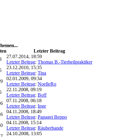
hemen...
ten
Letzter Beitrag
27.07.2014, 18:59
8
Letzter Beitrag
:
Thomas B.-Tierheilpraktiker
23.12.2010, 15:35
5
Letzter Beitrag
:
Tina
02.01.2009, 09:34
99
Letzter Beitrag
:
NoelleRo
22.11.2008, 09:19
5
Letzter Beitrag
:
Boff
07.11.2008, 06:18
06
Letzter Beitrag
:
Inge
04.11.2008, 18:49
16
Letzter Beitrag
:
Papagei Beppo
04.11.2008, 15:14
80
Letzter Beitrag
:
Räuberbande
24.10.2008, 13:05
17