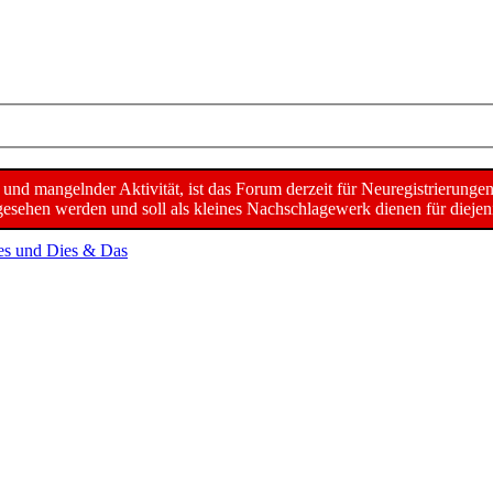
d mangelnder Aktivität, ist das Forum derzeit für Neuregistrierunge
sehen werden und soll als kleines Nachschlagewerk dienen für diejeni
es und Dies & Das