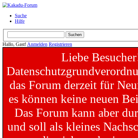
Suche
Hilfe
Hallo, Gast!
Anmelden
Registrieren
Liebe Besucher
Datenschutzgrundverordnun
das Forum derzeit für Neu
es können keine neuen Bei
Das Forum kann aber dur
und soll als kleines Nachs