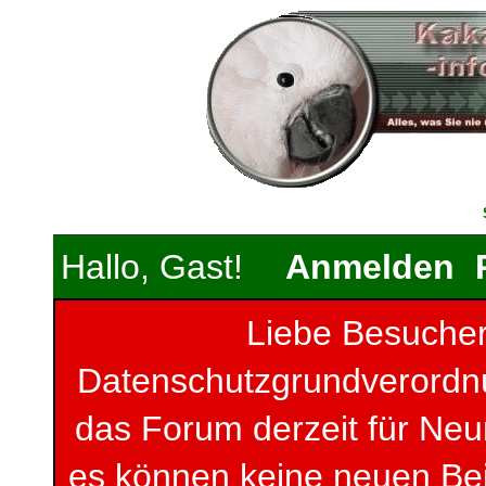
Hallo, Gast!
Anmelden
Liebe Besucher
Datenschutzgrundverordnun
das Forum derzeit für Neu
es können keine neuen Be