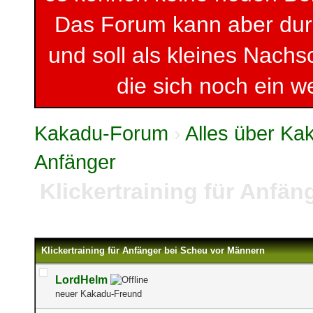
Das Forum kann aber du
und soll als kleines Nachs
die sich noch ein w
Kakadu-Forum
›
Alles über K
Anfänger
Klickertraining für Anfä
Klickertraining für Anfänger bei Scheu vor Männern
LordHelm
neuer Kakadu-Freund