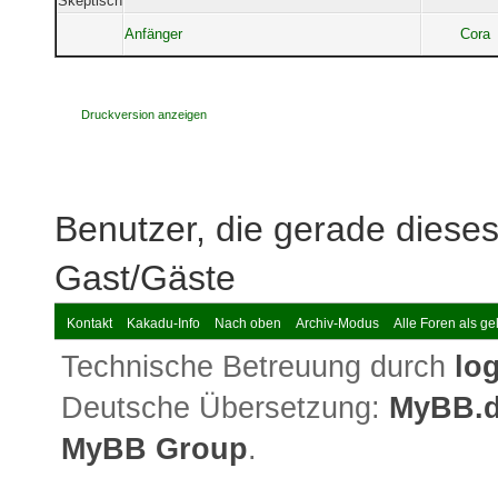
Anfänger
Cora
Druckversion anzeigen
Benutzer, die gerade dies
Gast/Gäste
Kontakt
Kakadu-Info
Nach oben
Archiv-Modus
Alle Foren als g
Technische Betreuung durch
lo
Deutsche Übersetzung:
MyBB.
MyBB Group
.