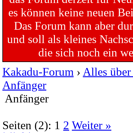
es können keine neuen Bei
Das Forum kann aber dur
und soll als kleines Nachs
die sich noch ein w
Kakadu-Forum
›
Alles übe
Anfänger
Anfänger
Seiten (2):
1
2
Weiter »