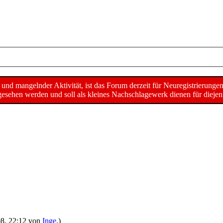
d mangelnder Aktivität, ist das Forum derzeit für Neuregistrierunge
sehen werden und soll als kleines Nachschlagewerk dienen für diejeni
008, 22:12 von
Inge
.)