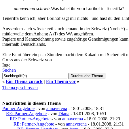
annaverena schrieb:
Was haltet ihr vom Lorihof in Teneriffa?
Teneriffa kenn ich, aber Lorihof sagt mir nichts - und hast du den Link
Ausserdem - ich wüsste evtl. auch jemand in der Schweiz (Noelle?) -
mittlerweile dem Anhang A (I) des WA angehören.
Papiere und Kennzeichnung sowie zugehörige Genehmigungen kann man 
innerhalb Deutschlands.
Eine Fahrt über ein paar Stunden macht dem Kakadu mit Sicherheit ni
Gruss aus der Schweiz von
Inge
Suchen
«
Ein Thema zurück
|
Ein Thema vor
»
Thema geschlossen
Nachrichten in diesem Thema
Partner-Angebote
- von
annaverena
- 18.01.2008, 18:31
RE: Partner-Angebote
- von
Diana
- 18.01.2008, 19:51
RE: Partner-Angebote
- von
annaverena
- 18.01.2008, 21:29
RE: Partner-Angebote
- von
annaverena
- 18.01.2008, 21:31