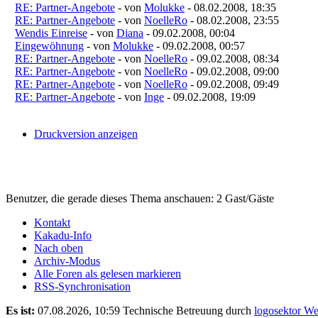
RE: Partner-Angebote
- von
Molukke
- 08.02.2008, 18:35
RE: Partner-Angebote
- von
NoelleRo
- 08.02.2008, 23:55
Wendis Einreise
- von
Diana
- 09.02.2008, 00:04
Eingewöhnung
- von
Molukke
- 09.02.2008, 00:57
RE: Partner-Angebote
- von
NoelleRo
- 09.02.2008, 08:34
RE: Partner-Angebote
- von
NoelleRo
- 09.02.2008, 09:00
RE: Partner-Angebote
- von
NoelleRo
- 09.02.2008, 09:49
RE: Partner-Angebote
- von
Inge
- 09.02.2008, 19:09
Druckversion anzeigen
Benutzer, die gerade dieses Thema anschauen: 2 Gast/Gäste
Kontakt
Kakadu-Info
Nach oben
Archiv-Modus
Alle Foren als gelesen markieren
RSS-Synchronisation
Es ist:
07.08.2026, 10:59
Technische Betreuung durch
logosektor We