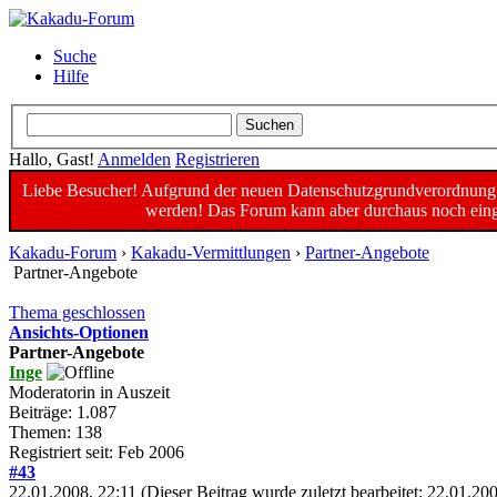
Suche
Hilfe
Hallo, Gast!
Anmelden
Registrieren
Liebe Besucher! Aufgrund der neuen Datenschutzgrundverordnung un
werden! Das Forum kann aber durchaus noch einge
Kakadu-Forum
›
Kakadu-Vermittlungen
›
Partner-Angebote
Partner-Angebote
Thema geschlossen
Ansichts-Optionen
Partner-Angebote
Inge
Moderatorin in Auszeit
Beiträge: 1.087
Themen: 138
Registriert seit: Feb 2006
#43
22.01.2008, 22:11
(Dieser Beitrag wurde zuletzt bearbeitet: 22.01.2