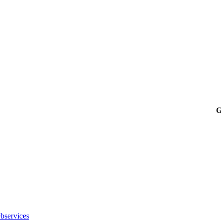
G
bservices