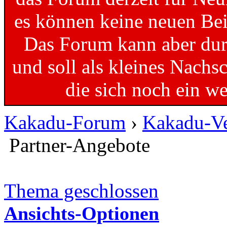
es können keine neuen Bei
Das Forum kann aber dur
und soll als kleines Nachs
die sich noch ein w
Kakadu-Forum
›
Kakadu-Ve
Partner-Angebote
Thema geschlossen
Ansichts-Optionen