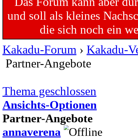
Das Forum kann aber dur
und soll als kleines Nachs
die sich noch ein w
Kakadu-Forum
›
Kakadu-Ve
Partner-Angebote
Thema geschlossen
Ansichts-Optionen
Partner-Angebote
annaverena