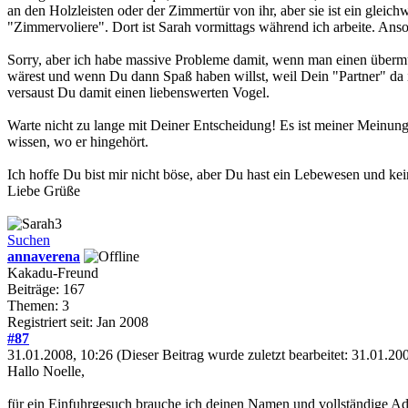
an den Holzleisten oder der Zimmertür von ihr, aber sie ist ein gleic
"Zimmervoliere". Dort ist Sarah vormittags während ich arbeite. Ans
Sorry, aber ich habe massive Probleme damit, wenn man einen übermü
wärest und wenn Du dann Spaß haben willst, weil Dein "Partner" da
versaust Du damit einen liebenswerten Vogel.
Warte nicht zu lange mit Deiner Entscheidung! Es ist meiner Meinu
wissen, wo er hingehört.
Ich hoffe Du bist mir nicht böse, aber Du hast ein Lebewesen und kei
Liebe Grüße
Suchen
annaverena
Kakadu-Freund
Beiträge: 167
Themen: 3
Registriert seit: Jan 2008
#87
31.01.2008, 10:26
(Dieser Beitrag wurde zuletzt bearbeitet: 31.01.2
Hallo Noelle,
für ein Einfuhrgesuch brauche ich deinen Namen und vollständige Ad