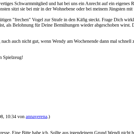
hwertiges Schwarmmitglied und hat bei uns ein Anrecht auf ein eigenes R
onsten sitzt sie bei mir in der Wohnebene oder bei meinem Jüngsten mi
tigen "frechen" Vogel zur Strafe in den Käfig steckt. Frage Dich wir
 ist, als Belohnung für Deine Bemühungen wieder abgeschoben wirst. D
ng nach auch nicht gut, wenn Wendy am Wochenende dann mal schnell zu
n Spielzeug!
008, 10:34 von
annaverena
.)
resse. Eine Bitte habe ich. Sollte aus irgendeinem Grund Wendi nicht