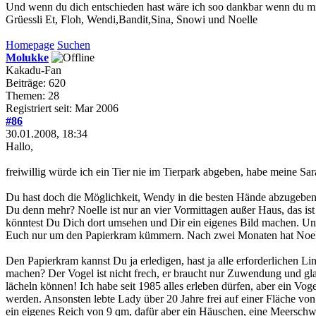
Und wenn du dich entschieden hast wäre ich soo dankbar wenn du mir
Grüessli Et, Floh, Wendi,Bandit,Sina, Snowi und Noelle
Homepage
Suchen
Molukke
Kakadu-Fan
Beiträge: 620
Themen: 28
Registriert seit: Mar 2006
#86
30.01.2008, 18:34
Hallo,
freiwillig würde ich ein Tier nie im Tierpark abgeben, habe meine Sar
Du hast doch die Möglichkeit, Wendy in die besten Hände abzugeben
Du denn mehr? Noelle ist nur an vier Vormittagen außer Haus, das 
könntest Du Dich dort umsehen und Dir ein eigenes Bild machen. Und
Euch nur um den Papierkram kümmern. Nach zwei Monaten hat Noelle 
Den Papierkram kannst Du ja erledigen, hast ja alle erforderlichen L
machen? Der Vogel ist nicht frech, er braucht nur Zuwendung und gla
lächeln können! Ich habe seit 1985 alles erleben dürfen, aber ein Vo
werden. Ansonsten lebte Lady über 20 Jahre frei auf einer Fläche 
ein eigenes Reich von 9 qm, dafür aber ein Häuschen, eine Meerschwe