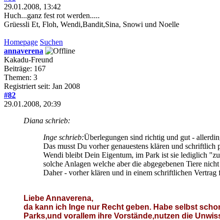
29.01.2008, 13:42
Huch...ganz fest rot werden.....
Grüessli Et, Floh, Wendi,Bandit,Sina, Snowi und Noelle
Homepage
Suchen
annaverena
Kakadu-Freund
Beiträge: 167
Themen: 3
Registriert seit: Jan 2008
#82
29.01.2008, 20:39
Diana schrieb:
Inge schrieb:
Überlegungen sind richtig und gut - allerd
Das musst Du vorher genauestens klären und schriftlich pe
Wendi bleibt Dein Eigentum, im Park ist sie lediglich "zu
solche Anlagen welche aber die abgegebenen Tiere nicht
Daher - vorher klären und in einem schriftlichen Vertrag f
Liebe Annaverena,
da kann ich Inge nur Recht geben. Habe selbst scho
Parks,und vorallem ihre Vorstände,nutzen die Unwisse