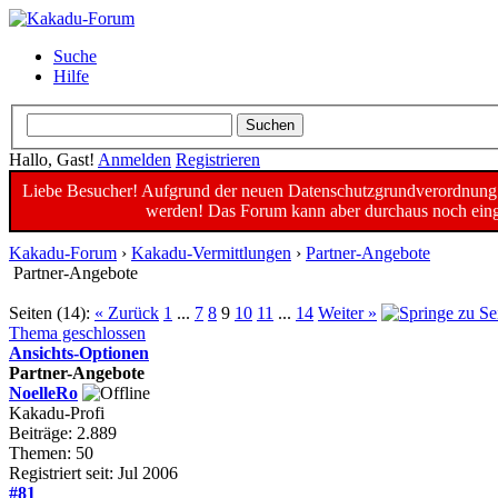
Suche
Hilfe
Hallo, Gast!
Anmelden
Registrieren
Liebe Besucher! Aufgrund der neuen Datenschutzgrundverordnung un
werden! Das Forum kann aber durchaus noch einge
Kakadu-Forum
›
Kakadu-Vermittlungen
›
Partner-Angebote
Partner-Angebote
Seiten (14):
« Zurück
1
...
7
8
9
10
11
...
14
Weiter »
Thema geschlossen
Ansichts-Optionen
Partner-Angebote
NoelleRo
Kakadu-Profi
Beiträge: 2.889
Themen: 50
Registriert seit: Jul 2006
#81