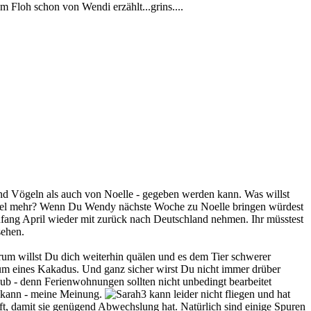
 Floh schon von Wendi erzählt...grins....
d Vögeln als auch von Noelle - gegeben werden kann. Was willst
 Vogel mehr? Wenn Du Wendy nächste Woche zu Noelle bringen würdest
fang April wieder mit zurück nach Deutschland nehmen. Ihr müsstest
sehen.
arum willst Du dich weiterhin quälen und es dem Tier schwerer
htum eines Kakadus. Und ganz sicher wirst Du nicht immer drüber
laub - denn Ferienwohnungen sollten nicht unbedingt bearbeitet
n kann - meine Meinung.
kann leider nicht fliegen und hat
ft, damit sie genügend Abwechslung hat. Natürlich sind einige Spuren