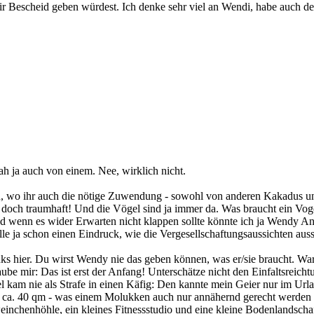
 Bescheid geben würdest. Ich denke sehr viel an Wendi, habe auch dem
ah ja auch von einem. Nee, wirklich nicht.
, wo ihr auch die nötige Zuwendung - sowohl von anderen Kakadus un
ist doch traumhaft! Und die Vögel sind ja immer da. Was braucht ein
 wenn es wider Erwarten nicht klappen sollte könnte ich ja Wendy An
ja schon einen Eindruck, wie die Vergesellschaftungsaussichten aus
inks hier. Du wirst Wendy nie das geben können, was er/sie braucht. W
ube mir: Das ist erst der Anfang! Unterschätze nicht den Einfaltsreic
gel kam nie als Strafe in einen Käfig: Den kannte mein Geier nur im Ur
von ca. 40 qm - was einem Molukken auch nur annähernd gerecht werde
inchenhöhle, ein kleines Fitnessstudio und eine kleine Bodenlandscha