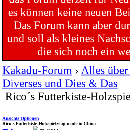
es können keine neuen Bei
Das Forum kann aber dur
und soll als kleines Nachs
die sich noch ein w
Kakadu-Forum
›
Alles übe
Diverses und Dies & Das
Rico´s Futterkiste-Holzspi
Ansichts-Optionen
Rico´s Futterkiste-Holzspielzeug-made in China