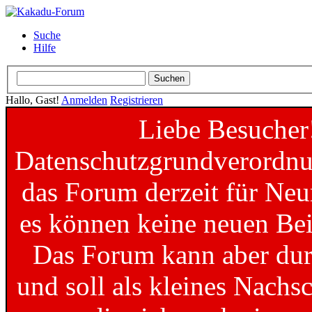
Suche
Hilfe
Hallo, Gast!
Anmelden
Registrieren
Liebe Besucher
Datenschutzgrundverordnun
das Forum derzeit für Neu
es können keine neuen Bei
Das Forum kann aber dur
und soll als kleines Nachs