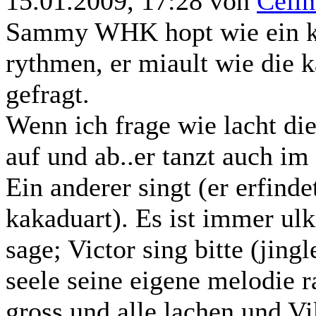
15.01.2009, 17:28 von
Célin
Sammy WHK hopt wie ein ka
rythmen, er miault wie die 
gefragt.
Wenn ich frage wie lacht di
auf und ab..er tanzt auch i
Ein anderer singt (er erfinde
kakaduart). Es ist immer ul
sage; Victor sing bitte (jing
seele seine eigene melodie r
gross und alle lachen und Vik