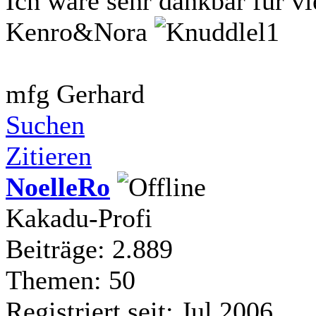
Ich wäre sehr dankbar für v
Kenro&Nora
mfg Gerhard
Suchen
Zitieren
NoelleRo
Kakadu-Profi
Beiträge: 2.889
Themen: 50
Registriert seit: Jul 2006