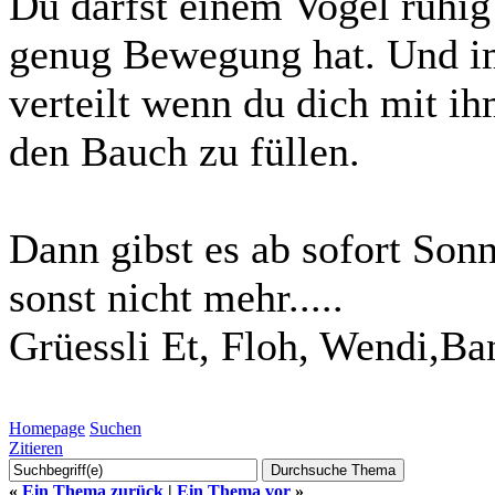
Du darfst einem Vogel ruhi
genug Bewegung hat. Und i
verteilt wenn du dich mit ih
den Bauch zu füllen.
Dann gibst es ab sofort Son
sonst nicht mehr.....
Grüessli Et, Floh, Wendi,Ba
Homepage
Suchen
Zitieren
«
Ein Thema zurück
|
Ein Thema vor
»