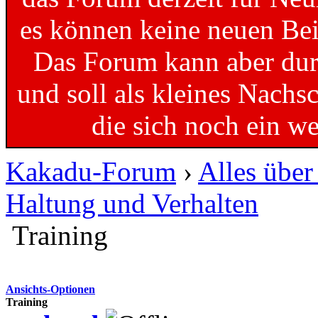
es können keine neuen Bei
Das Forum kann aber dur
und soll als kleines Nachs
die sich noch ein w
Kakadu-Forum
›
Alles übe
Haltung und Verhalten
Training
Ansichts-Optionen
Training