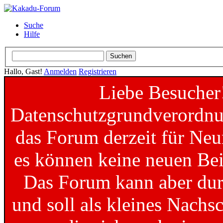
Suche
Hilfe
Hallo, Gast!
Anmelden
Registrieren
Liebe Besucher
Datenschutzgrundverordnun
das Forum derzeit für Neu
es können keine neuen Bei
Das Forum kann aber dur
und soll als kleines Nachs