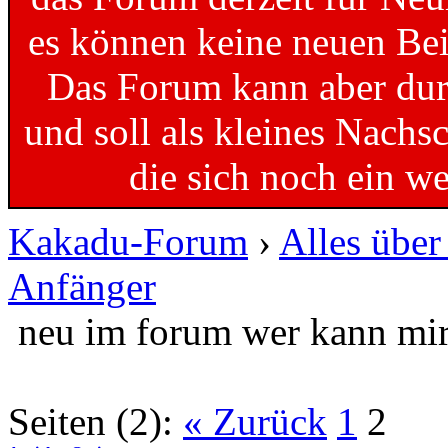
es können keine neuen Bei
Das Forum kann aber dur
und soll als kleines Nachs
die sich noch ein w
Kakadu-Forum
›
Alles übe
Anfänger
neu im forum wer kann mir
Seiten (2):
« Zurück
1
2