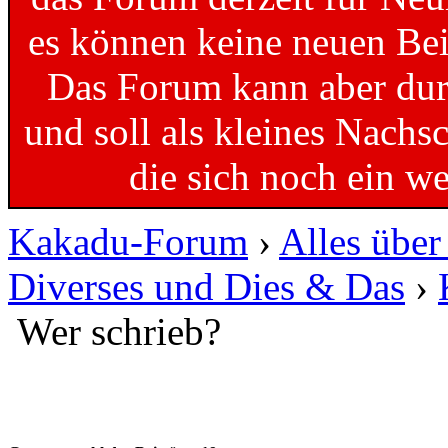
es können keine neuen Bei
Das Forum kann aber dur
und soll als kleines Nachs
die sich noch ein w
Kakadu-Forum
›
Alles übe
Diverses und Dies & Das
›
Wer schrieb?