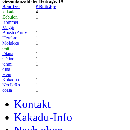
Gesamtanzahl der Beiträge: 19
Benutzer
# Beiträge
kakadei
4
Zebulon
1
Bömmel
1
Maggi
1
BoxsterAndy
1
Herebre
1
Molukke
1
Gitti
1
Diana
1
Céline
1
jenmi
1
dina
1
Hein
1
Kakadua
1
NoelleRo
1
coala
1
Kontakt
Kakadu-Info