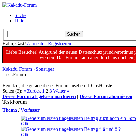
Suche
Hilfe
Hallo, Gast!
Anmelden
Registrieren
Liebe Besucher! Aufgrund der neuen Datenschutzgrundverordnung un
werden! Das Forum kann aber durchaus noch einge
Kakadu-Forum
›
Sonstiges
Test-Forum
Benutzer, die gerade dieses Forum ansehen: 1 Gast/Gäste
Seiten (3):
« Zurück
1
2
3
Weiter »
Dieses Forum als gelesen markieren
|
Dieses Forum abonnieren
Test-Forum
Thema
/
Verfasser
auch noch ein Foto
Gitti
ü ä und ö ?
Gitti