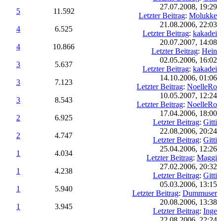
27.07.2008, 19:29
5
11.592
Letzter Beitrag
:
Molukke
21.08.2006, 22:03
4
6.525
Letzter Beitrag
:
kakadei
20.07.2007, 14:08
4
10.866
Letzter Beitrag
:
Hein
02.05.2006, 16:02
3
5.637
Letzter Beitrag
:
kakadei
14.10.2006, 01:06
3
7.123
Letzter Beitrag
:
NoelleRo
10.05.2007, 12:24
3
8.543
Letzter Beitrag
:
NoelleRo
17.04.2006, 18:00
2
6.925
Letzter Beitrag
:
Gitti
22.08.2006, 20:24
2
4.747
Letzter Beitrag
:
Gitti
25.04.2006, 12:26
1
4.034
Letzter Beitrag
:
Maggi
27.02.2006, 20:32
1
4.238
Letzter Beitrag
:
Gitti
05.03.2006, 13:15
1
5.940
Letzter Beitrag
:
Dummuser
20.08.2006, 13:38
1
3.945
Letzter Beitrag
:
Inge
22.08.2006, 22:24