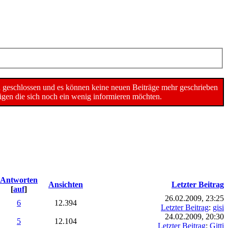
n geschlossen und es können keine neuen Beiträge mehr geschrieben
gen die sich noch ein wenig informieren möchten.
Antworten
Ansichten
Letzter Beitrag
[
auf
]
26.02.2009, 23:25
6
12.394
Letzter Beitrag
:
gisi
24.02.2009, 20:30
5
12.104
Letzter Beitrag
:
Gitti