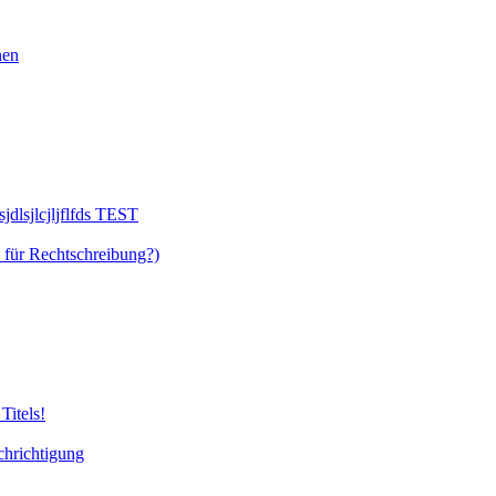
nen
llsjdlsjlcjljflfds TEST
 für Rechtschreibung?)
Titels!
chrichtigung