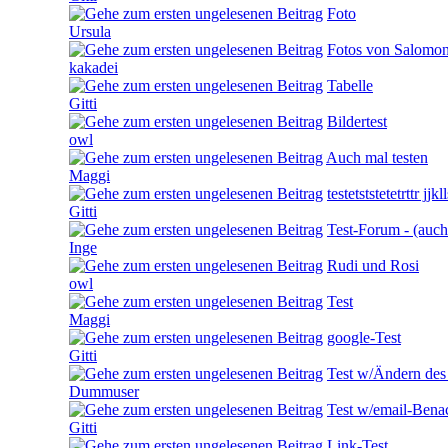
Foto
Ursula
Fotos von Salomo
kakadei
Tabelle
Gitti
Bildertest
owl
Auch mal testen
Maggi
testetststetetrttr jjk
Gitti
Test-Forum - (auch
Inge
Rudi und Rosi
owl
Test
Maggi
google-Test
Gitti
Test w/Ändern des 
Dummuser
Test w/email-Bena
Gitti
Link-Test