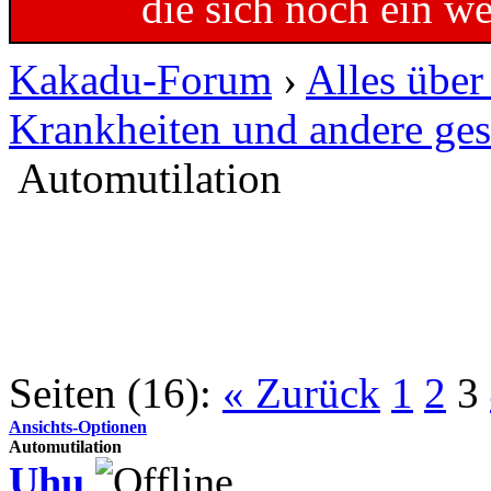
die sich noch ein w
Kakadu-Forum
›
Alles übe
Krankheiten und andere ges
Automutilation
Seiten (16):
« Zurück
1
2
3
Ansichts-Optionen
Automutilation
Uhu