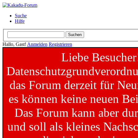
Suche
Hilfe
Hallo, Gast!
Anmelden
Registrieren
Liebe Besucher
Datenschutzgrundverordnun
das Forum derzeit für Neu
es können keine neuen Bei
Das Forum kann aber dur
und soll als kleines Nachs